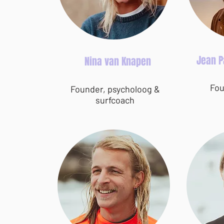
Jean 
Nina van Knapen
Fou
Founder, psycholoog &
surfcoach