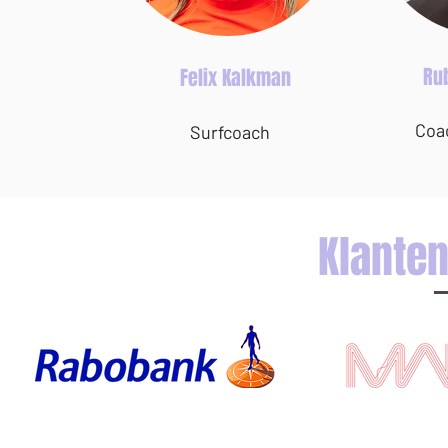
Ru
Felix Kalkman
Coa
Surfcoach
Klanten